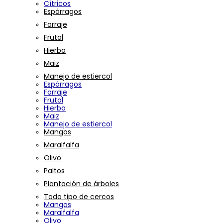
Cítricos
Espárragos
Forraje
Frutal
Hierba
Maiz
Manejo de estiercol
Espárragos
Forraje
Frutal
Hierba
Maiz
Manejo de estiercol
Mangos
Maralfalfa
Olivo
Paltos
Plantación de árboles
Todo tipo de cercos
Mangos
Maralfalfa
Olivo