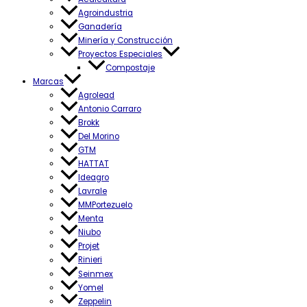
Agroindustria
Ganadería
Minería y Construcción
Proyectos Especiales
Compostaje
Marcas
Agrolead
Antonio Carraro
Brokk
Del Morino
GTM
HATTAT
Ideagro
Lavrale
MMPortezuelo
Menta
Niubo
Projet
Rinieri
Seinmex
Yomel
Zeppelin