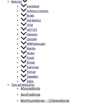
Marcas
Agrolead
Antonio Carraro
Brokk
Del Morino
GTM
HATTAT
Ideagro
Lavrale
MMPortezuelo
Menta
Niubo
Projet
Rinieri
Seinmex
Yomel
Zeppelin
Zetor
Tipo de Máquina
Ahoyadoras
Azufradoras
Biotrituradoras – Chipeadoras