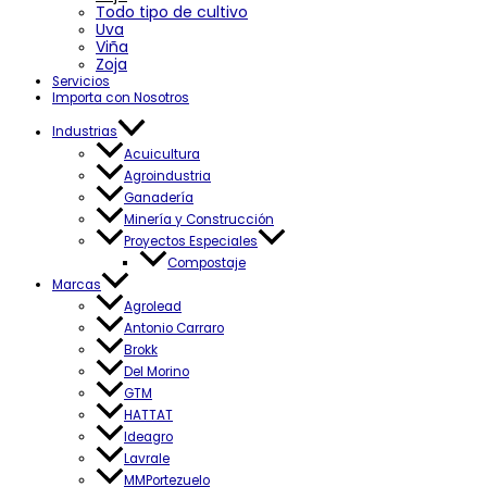
Todo tipo de cultivo
Uva
Viña
Zoja
Servicios
Importa con Nosotros
Industrias
Acuicultura
Agroindustria
Ganadería
Minería y Construcción
Proyectos Especiales
Compostaje
Marcas
Agrolead
Antonio Carraro
Brokk
Del Morino
GTM
HATTAT
Ideagro
Lavrale
MMPortezuelo