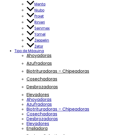
Menta
Niubo
Projet
Rinieri
Seinmex
Yomel
Zeppelin
Zetor
Tipo de Máquina
Ahoyadoras
Azufradoras
Biotrituradoras – Chipeadoras
Cosechadoras
Desbrozadoras
Elevadores
Ahoyadoras
Azufradoras
Biotrituradoras – Chipeadoras
Cosechadoras
Desbrozadoras
Elevadores
Ensiladora