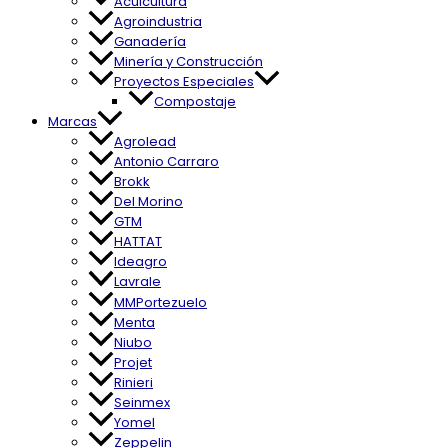
Acuicultura
Agroindustria
Ganadería
Minería y Construcción
Proyectos Especiales
Compostaje
Marcas
Agrolead
Antonio Carraro
Brokk
Del Morino
GTM
HATTAT
Ideagro
Lavrale
MMPortezuelo
Menta
Niubo
Projet
Rinieri
Seinmex
Yomel
Zeppelin