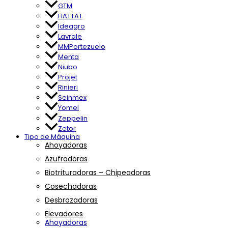
GTM
HATTAT
Ideagro
Lavrale
MMPortezuelo
Menta
Niubo
Projet
Rinieri
Seinmex
Yomel
Zeppelin
Zetor
Tipo de Máquina
Ahoyadoras
Azufradoras
Biotrituradoras – Chipeadoras
Cosechadoras
Desbrozadoras
Elevadores
Ahoyadoras