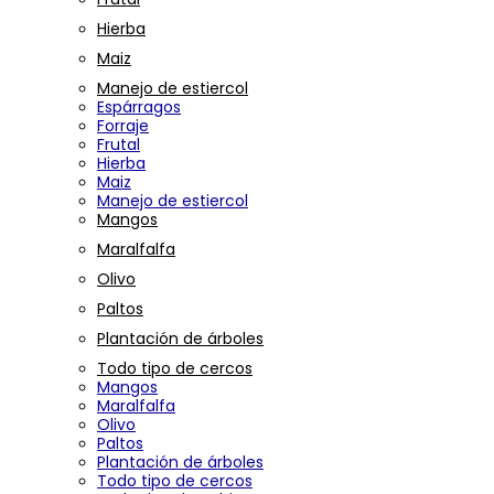
Hierba
Maiz
Manejo de estiercol
Espárragos
Forraje
Frutal
Hierba
Maiz
Manejo de estiercol
Mangos
Maralfalfa
Olivo
Paltos
Plantación de árboles
Todo tipo de cercos
Mangos
Maralfalfa
Olivo
Paltos
Plantación de árboles
Todo tipo de cercos