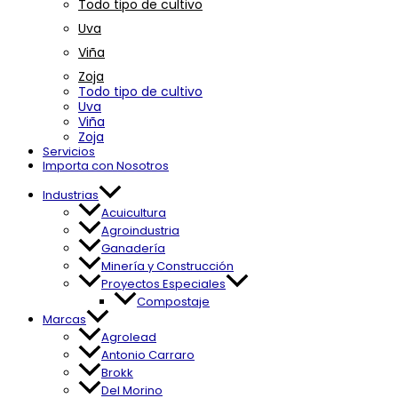
Todo tipo de cultivo
Uva
Viña
Zoja
Todo tipo de cultivo
Uva
Viña
Zoja
Servicios
Importa con Nosotros
Industrias
Acuicultura
Agroindustria
Ganadería
Minería y Construcción
Proyectos Especiales
Compostaje
Marcas
Agrolead
Antonio Carraro
Brokk
Del Morino