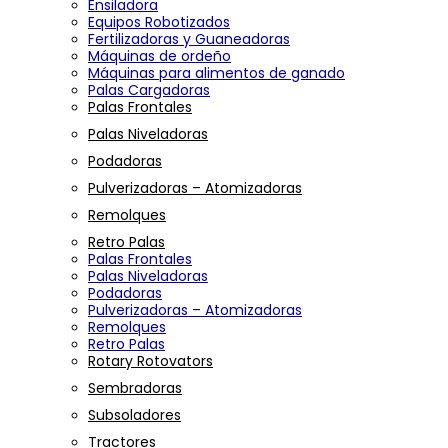
Ensiladora
Equipos Robotizados
Fertilizadoras y Guaneadoras
Máquinas de ordeño
Máquinas para alimentos de ganado
Palas Cargadoras
Palas Frontales
Palas Niveladoras
Podadoras
Pulverizadoras – Atomizadoras
Remolques
Retro Palas
Palas Frontales
Palas Niveladoras
Podadoras
Pulverizadoras – Atomizadoras
Remolques
Retro Palas
Rotary Rotovators
Sembradoras
Subsoladores
Tractores