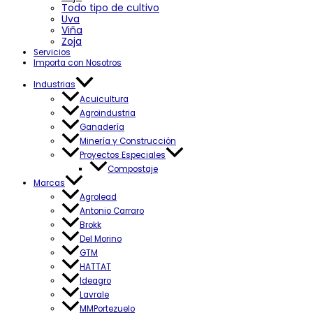
Todo tipo de cultivo
Uva
Viña
Zoja
Servicios
Importa con Nosotros
Industrias
Acuicultura
Agroindustria
Ganadería
Minería y Construcción
Proyectos Especiales
Compostaje
Marcas
Agrolead
Antonio Carraro
Brokk
Del Morino
GTM
HATTAT
Ideagro
Lavrale
MMPortezuelo