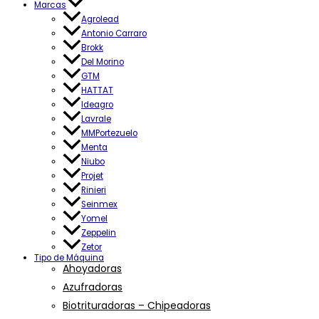
Marcas
Agrolead
Antonio Carraro
Brokk
Del Morino
GTM
HATTAT
Ideagro
Lavrale
MMPortezuelo
Menta
Niubo
Projet
Rinieri
Seinmex
Yomel
Zeppelin
Zetor
Tipo de Máquina
Ahoyadoras
Azufradoras
Biotrituradoras – Chipeadoras