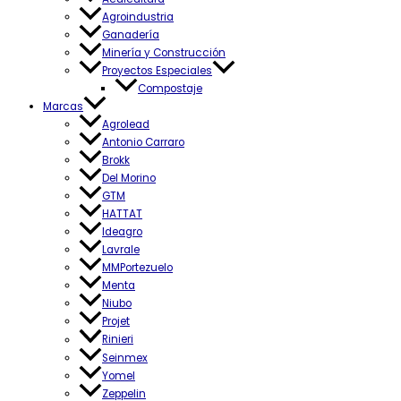
Agroindustria
Ganadería
Minería y Construcción
Proyectos Especiales
Compostaje
Marcas
Agrolead
Antonio Carraro
Brokk
Del Morino
GTM
HATTAT
Ideagro
Lavrale
MMPortezuelo
Menta
Niubo
Projet
Rinieri
Seinmex
Yomel
Zeppelin