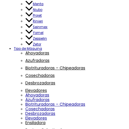
Menta
Niubo
Projet
Rinieri
Seinmex
Yomel
Zeppelin
Zetor
Tipo de Máquina
Ahoyadoras
Azufradoras
Biotrituradoras – Chipeadoras
Cosechadoras
Desbrozadoras
Elevadores
Ahoyadoras
Azufradoras
Biotrituradoras – Chipeadoras
Cosechadoras
Desbrozadoras
Elevadores
Ensiladora