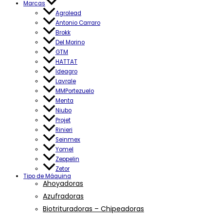
Marcas
Agrolead
Antonio Carraro
Brokk
Del Morino
GTM
HATTAT
Ideagro
Lavrale
MMPortezuelo
Menta
Niubo
Projet
Rinieri
Seinmex
Yomel
Zeppelin
Zetor
Tipo de Máquina
Ahoyadoras
Azufradoras
Biotrituradoras – Chipeadoras