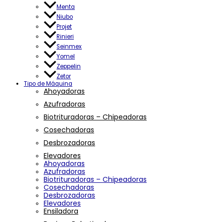
Menta
Niubo
Projet
Rinieri
Seinmex
Yomel
Zeppelin
Zetor
Tipo de Máquina
Ahoyadoras
Azufradoras
Biotrituradoras – Chipeadoras
Cosechadoras
Desbrozadoras
Elevadores
Ahoyadoras
Azufradoras
Biotrituradoras – Chipeadoras
Cosechadoras
Desbrozadoras
Elevadores
Ensiladora