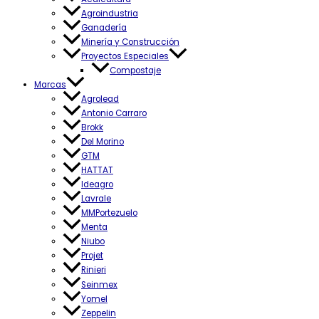
Agroindustria
Ganadería
Minería y Construcción
Proyectos Especiales
Compostaje
Marcas
Agrolead
Antonio Carraro
Brokk
Del Morino
GTM
HATTAT
Ideagro
Lavrale
MMPortezuelo
Menta
Niubo
Projet
Rinieri
Seinmex
Yomel
Zeppelin