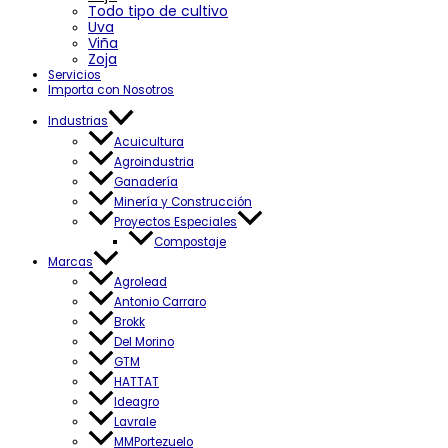
Todo tipo de cultivo
Uva
Viña
Zoja
Servicios
Importa con Nosotros
Industrias
Acuicultura
Agroindustria
Ganadería
Minería y Construcción
Proyectos Especiales
Compostaje
Marcas
Agrolead
Antonio Carraro
Brokk
Del Morino
GTM
HATTAT
Ideagro
Lavrale
MMPortezuelo