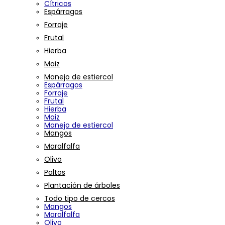
Cítricos
Espárragos
Forraje
Frutal
Hierba
Maiz
Manejo de estiercol
Espárragos
Forraje
Frutal
Hierba
Maiz
Manejo de estiercol
Mangos
Maralfalfa
Olivo
Paltos
Plantación de árboles
Todo tipo de cercos
Mangos
Maralfalfa
Olivo