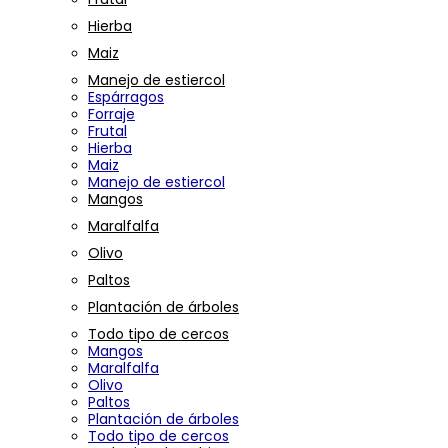
Hierba
Maiz
Manejo de estiercol
Espárragos
Forraje
Frutal
Hierba
Maiz
Manejo de estiercol
Mangos
Maralfalfa
Olivo
Paltos
Plantación de árboles
Todo tipo de cercos
Mangos
Maralfalfa
Olivo
Paltos
Plantación de árboles
Todo tipo de cercos