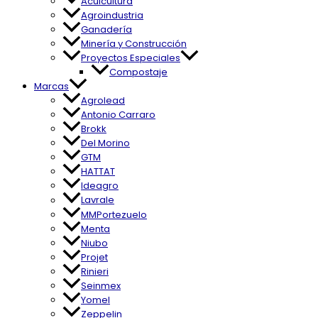
Acuicultura
Agroindustria
Ganadería
Minería y Construcción
Proyectos Especiales
Compostaje
Marcas
Agrolead
Antonio Carraro
Brokk
Del Morino
GTM
HATTAT
Ideagro
Lavrale
MMPortezuelo
Menta
Niubo
Projet
Rinieri
Seinmex
Yomel
Zeppelin