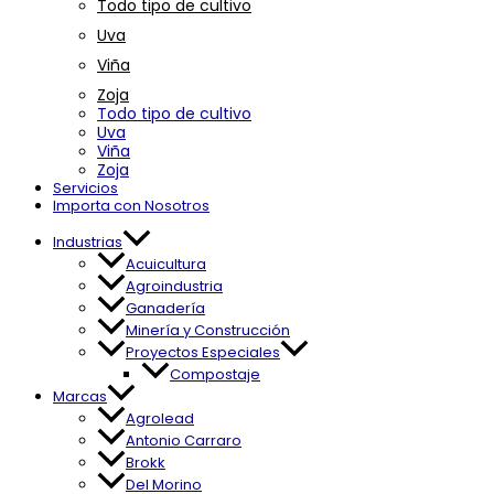
Todo tipo de cultivo
Uva
Viña
Zoja
Todo tipo de cultivo
Uva
Viña
Zoja
Servicios
Importa con Nosotros
Industrias
Acuicultura
Agroindustria
Ganadería
Minería y Construcción
Proyectos Especiales
Compostaje
Marcas
Agrolead
Antonio Carraro
Brokk
Del Morino