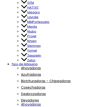
GTM
HATTAT
Ideagro
Lavrale
MMPortezuelo
Menta
Niubo
Projet
Rinieri
Seinmex
Yomel
Zeppelin
Zetor
Tipo de Máquina
Ahoyadoras
Azufradoras
Biotrituradoras – Chipeadoras
Cosechadoras
Desbrozadoras
Elevadores
Ahoyadoras