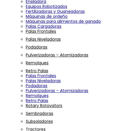
Ensiladora
Equipos Robotizados
Fertilizadoras y Guaneadoras
Máquinas de ordeño
Máquinas para alimentos de ganado
Palas Cargadoras
Palas Frontales
Palas Niveladoras
Podadoras
Pulverizadoras – Atomizadoras
Remolques
Retro Palas
Palas Frontales
Palas Niveladoras
Podadoras
Pulverizadoras – Atomizadoras
Remolques
Retro Palas
Rotary Rotovators
Sembradoras
Subsoladores
Tractores