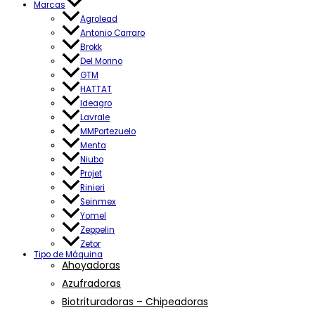
Marcas
Agrolead
Antonio Carraro
Brokk
Del Morino
GTM
HATTAT
Ideagro
Lavrale
MMPortezuelo
Menta
Niubo
Projet
Rinieri
Seinmex
Yomel
Zeppelin
Zetor
Tipo de Máquina
Ahoyadoras
Azufradoras
Biotrituradoras – Chipeadoras