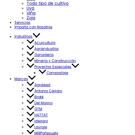
Todo tipo de cultivo
Uva
Viña
Zoja
Servicios
Importa con Nosotros
Industrias
Acuicultura
Agroindustria
Ganadería
Minería y Construcción
Proyectos Especiales
Compostaje
Marcas
Agrolead
Antonio Carraro
Brokk
Del Morino
GTM
HATTAT
Ideagro
Lavrale
MMPortezuelo