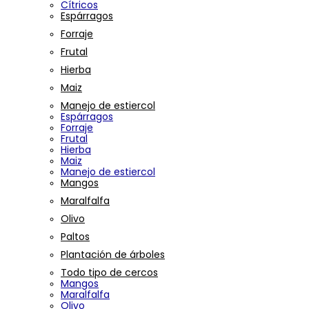
Cítricos
Espárragos
Forraje
Frutal
Hierba
Maiz
Manejo de estiercol
Espárragos
Forraje
Frutal
Hierba
Maiz
Manejo de estiercol
Mangos
Maralfalfa
Olivo
Paltos
Plantación de árboles
Todo tipo de cercos
Mangos
Maralfalfa
Olivo