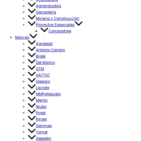
Agroindustria
Ganadería
Minería y Construcción
Proyectos Especiales
Compostaje
Marcas
Agrolead
Antonio Carraro
Brokk
Del Morino
GTM
HATTAT
Ideagro
Lavrale
MMPortezuelo
Menta
Niubo
Projet
Rinieri
Seinmex
Yomel
Zeppelin