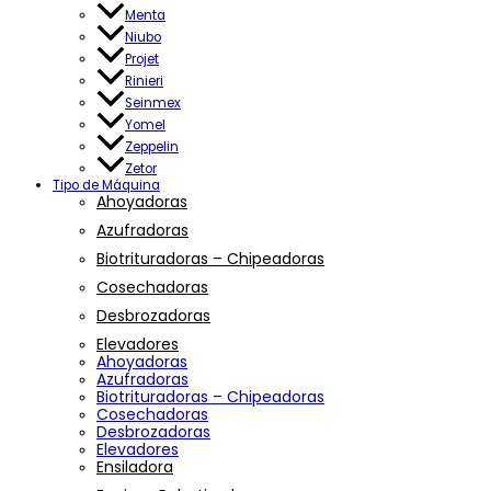
Menta
Niubo
Projet
Rinieri
Seinmex
Yomel
Zeppelin
Zetor
Tipo de Máquina
Ahoyadoras
Azufradoras
Biotrituradoras – Chipeadoras
Cosechadoras
Desbrozadoras
Elevadores
Ahoyadoras
Azufradoras
Biotrituradoras – Chipeadoras
Cosechadoras
Desbrozadoras
Elevadores
Ensiladora