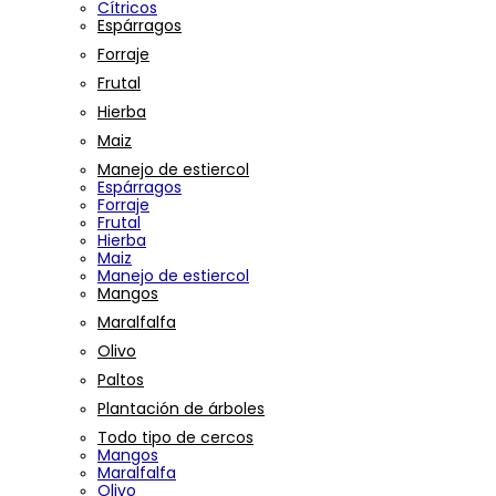
Cítricos
Espárragos
Forraje
Frutal
Hierba
Maiz
Manejo de estiercol
Espárragos
Forraje
Frutal
Hierba
Maiz
Manejo de estiercol
Mangos
Maralfalfa
Olivo
Paltos
Plantación de árboles
Todo tipo de cercos
Mangos
Maralfalfa
Olivo