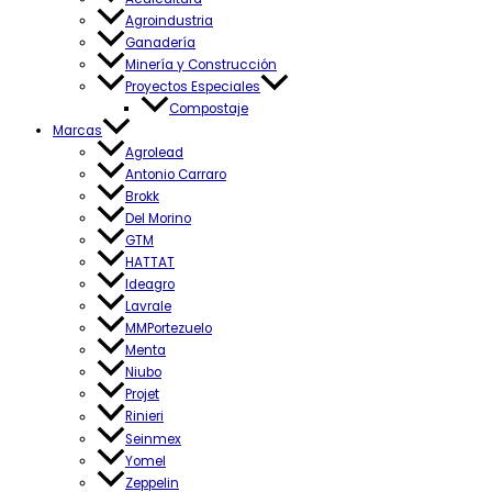
Agroindustria
Ganadería
Minería y Construcción
Proyectos Especiales
Compostaje
Marcas
Agrolead
Antonio Carraro
Brokk
Del Morino
GTM
HATTAT
Ideagro
Lavrale
MMPortezuelo
Menta
Niubo
Projet
Rinieri
Seinmex
Yomel
Zeppelin