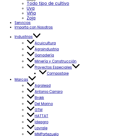
Todo tipo de cultivo
Uva
Viña
Zoja
Servicios
Importa con Nosotros
Industrias
Acuicultura
Agroindustria
Ganadería
Minería y Construcción
Proyectos Especiales
Compostaje
Marcas
Agrolead
Antonio Carraro
Brokk
Del Morino
GTM
HATTAT
Ideagro
Lavrale
MMPortezuelo