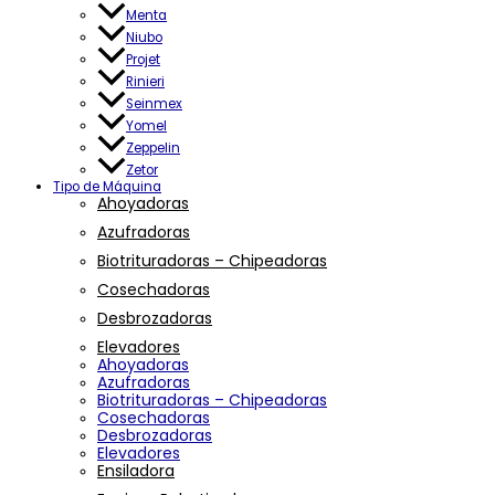
Menta
Niubo
Projet
Rinieri
Seinmex
Yomel
Zeppelin
Zetor
Tipo de Máquina
Ahoyadoras
Azufradoras
Biotrituradoras – Chipeadoras
Cosechadoras
Desbrozadoras
Elevadores
Ahoyadoras
Azufradoras
Biotrituradoras – Chipeadoras
Cosechadoras
Desbrozadoras
Elevadores
Ensiladora