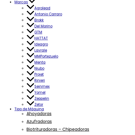
Marcas
Agrolead
Antonio Carraro
Brokk
Del Morino
GTM
HATTAT
Ideagro
Lavrale
MMPortezuelo
Menta
Niubo
Projet
Rinieri
Seinmex
Yomel
Zeppelin
Zetor
Tipo de Máquina
Ahoyadoras
Azufradoras
Biotrituradoras – Chipeadoras