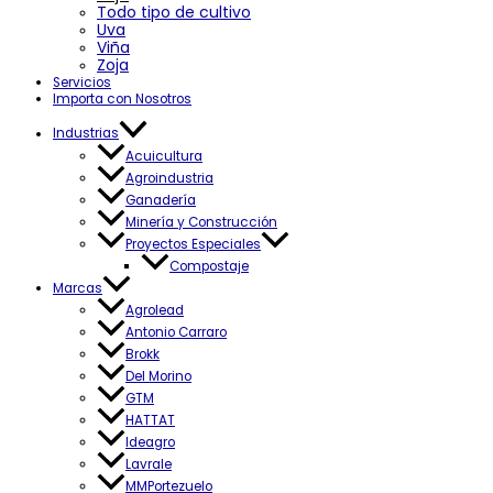
Todo tipo de cultivo
Uva
Viña
Zoja
Servicios
Importa con Nosotros
Industrias
Acuicultura
Agroindustria
Ganadería
Minería y Construcción
Proyectos Especiales
Compostaje
Marcas
Agrolead
Antonio Carraro
Brokk
Del Morino
GTM
HATTAT
Ideagro
Lavrale
MMPortezuelo