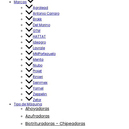
Marcas
Agrolead
Antonio Carraro
Brokk
Del Morino
GTM
HATTAT
Ideagro
Lavrale
MMPortezuelo
Menta
Niubo
Projet
Rinieri
Seinmex
Yomel
Zeppelin
Zetor
Tipo de Máquina
Ahoyadoras
Azufradoras
Biotrituradoras – Chipeadoras