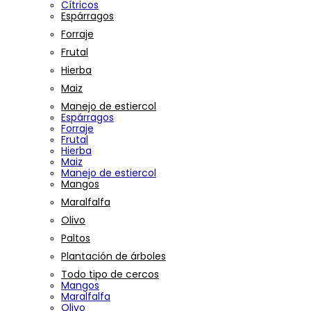
Cítricos
Espárragos
Forraje
Frutal
Hierba
Maiz
Manejo de estiercol
Espárragos
Forraje
Frutal
Hierba
Maiz
Manejo de estiercol
Mangos
Maralfalfa
Olivo
Paltos
Plantación de árboles
Todo tipo de cercos
Mangos
Maralfalfa
Olivo