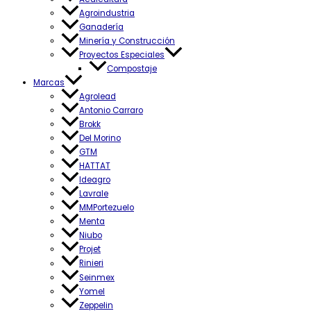
Agroindustria
Ganadería
Minería y Construcción
Proyectos Especiales
Compostaje
Marcas
Agrolead
Antonio Carraro
Brokk
Del Morino
GTM
HATTAT
Ideagro
Lavrale
MMPortezuelo
Menta
Niubo
Projet
Rinieri
Seinmex
Yomel
Zeppelin