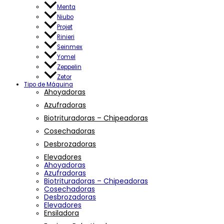
Menta
Niubo
Projet
Rinieri
Seinmex
Yomel
Zeppelin
Zetor
Tipo de Máquina
Ahoyadoras
Azufradoras
Biotrituradoras – Chipeadoras
Cosechadoras
Desbrozadoras
Elevadores
Ahoyadoras
Azufradoras
Biotrituradoras – Chipeadoras
Cosechadoras
Desbrozadoras
Elevadores
Ensiladora