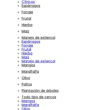
Cítricos
Espárragos
Forraje
Frutal
Hierba
Maiz
Manejo de estiercol
Espárragos
Forraje
Frutal
Hierba
Maiz
Manejo de estiercol
Mangos
Maralfalfa
Olivo
Paltos
Plantación de árboles
Todo tipo de cercos
Mangos
Maralfalfa
Olivo