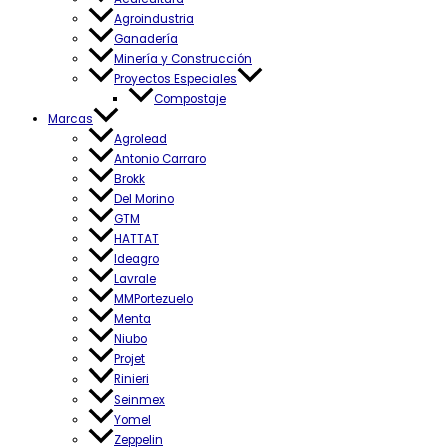
Agroindustria
Ganadería
Minería y Construcción
Proyectos Especiales
Compostaje
Marcas
Agrolead
Antonio Carraro
Brokk
Del Morino
GTM
HATTAT
Ideagro
Lavrale
MMPortezuelo
Menta
Niubo
Projet
Rinieri
Seinmex
Yomel
Zeppelin