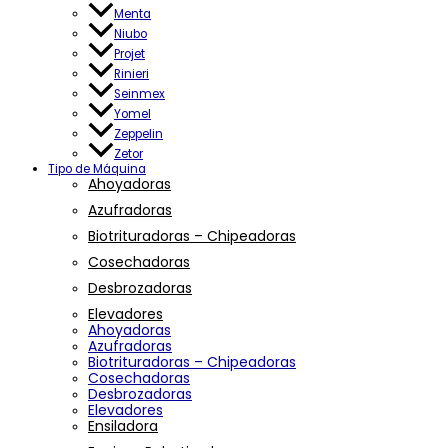
Menta
Niubo
Projet
Rinieri
Seinmex
Yomel
Zeppelin
Zetor
Tipo de Máquina
Ahoyadoras
Azufradoras
Biotrituradoras – Chipeadoras
Cosechadoras
Desbrozadoras
Elevadores
Ahoyadoras
Azufradoras
Biotrituradoras – Chipeadoras
Cosechadoras
Desbrozadoras
Elevadores
Ensiladora