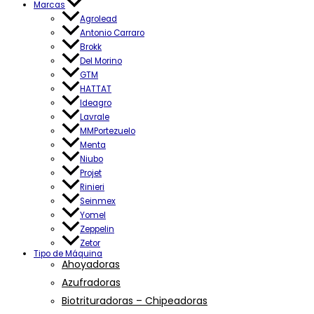
Marcas
Agrolead
Antonio Carraro
Brokk
Del Morino
GTM
HATTAT
Ideagro
Lavrale
MMPortezuelo
Menta
Niubo
Projet
Rinieri
Seinmex
Yomel
Zeppelin
Zetor
Tipo de Máquina
Ahoyadoras
Azufradoras
Biotrituradoras – Chipeadoras