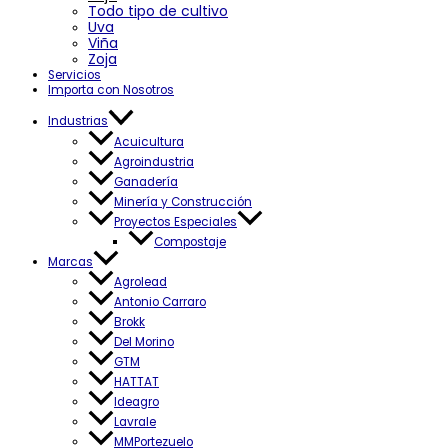
Todo tipo de cultivo
Uva
Viña
Zoja
Servicios
Importa con Nosotros
Industrias
Acuicultura
Agroindustria
Ganadería
Minería y Construcción
Proyectos Especiales
Compostaje
Marcas
Agrolead
Antonio Carraro
Brokk
Del Morino
GTM
HATTAT
Ideagro
Lavrale
MMPortezuelo